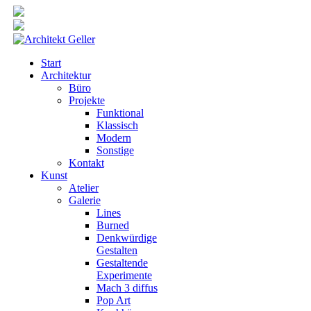
Start
Architektur
Büro
Projekte
Funktional
Klassisch
Modern
Sonstige
Kontakt
Kunst
Atelier
Galerie
Lines
Burned
Denkwürdige
Gestalten
Gestaltende
Experimente
Mach 3 diffus
Pop Art