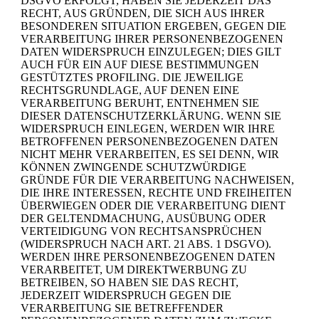
DSGVO ERFOLGT, HABEN SIE JEDERZEIT DAS
RECHT, AUS GRÜNDEN, DIE SICH AUS IHRER
BESONDEREN SITUATION ERGEBEN, GEGEN DIE
VERARBEITUNG IHRER PERSONENBEZOGENEN
DATEN WIDERSPRUCH EINZULEGEN; DIES GILT
AUCH FÜR EIN AUF DIESE BESTIMMUNGEN
GESTÜTZTES PROFILING. DIE JEWEILIGE
RECHTSGRUNDLAGE, AUF DENEN EINE
VERARBEITUNG BERUHT, ENTNEHMEN SIE
DIESER DATENSCHUTZERKLÄRUNG. WENN SIE
WIDERSPRUCH EINLEGEN, WERDEN WIR IHRE
BETROFFENEN PERSONENBEZOGENEN DATEN
NICHT MEHR VERARBEITEN, ES SEI DENN, WIR
KÖNNEN ZWINGENDE SCHUTZWÜRDIGE
GRÜNDE FÜR DIE VERARBEITUNG NACHWEISEN,
DIE IHRE INTERESSEN, RECHTE UND FREIHEITEN
ÜBERWIEGEN ODER DIE VERARBEITUNG DIENT
DER GELTENDMACHUNG, AUSÜBUNG ODER
VERTEIDIGUNG VON RECHTSANSPRÜCHEN
(WIDERSPRUCH NACH ART. 21 ABS. 1 DSGVO).
WERDEN IHRE PERSONENBEZOGENEN DATEN
VERARBEITET, UM DIREKTWERBUNG ZU
BETREIBEN, SO HABEN SIE DAS RECHT,
JEDERZEIT WIDERSPRUCH GEGEN DIE
VERARBEITUNG SIE BETREFFENDER